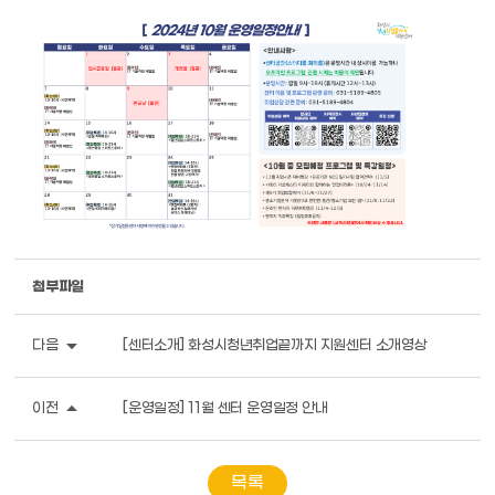
첨부파일
arrow_drop_down
다음
[센터소개] 화성시청년취업끝까지 지원센터 소개영상
arrow_drop_up
이전
[운영일정] 11월 센터 운영일정 안내
목록