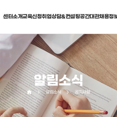
센터소개
교육신청
취업상담&컨설팅
공간대관
채용정
알림소식
arrow_forward_ios
알림소식
arrow_forward_ios
공지사항