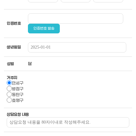
인증번호
인증번호 발송
생년월일
남
여
성별
거주지
만세구
병점구
동탄구
효행구
상담요청 내용