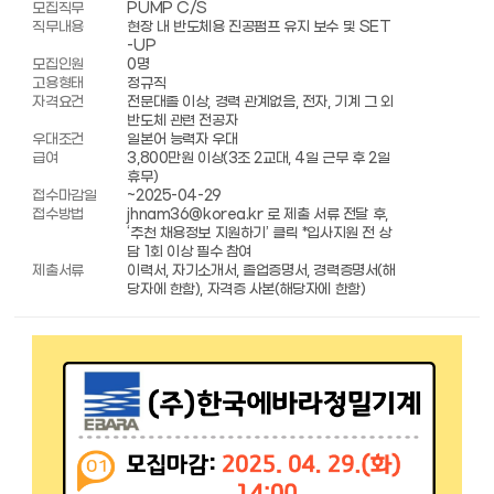
모집직무
PUMP C/S
직무내용
현장 내 반도체용 진공펌프 유지 보수 및 SET
-UP
모집인원
0명
고용형태
정규직
자격요건
전문대졸 이상, 경력 관계없음, 전자, 기계 그 외
반도체 관련 전공자
우대조건
일본어 능력자 우대
급여
3,800만원 이상(3조 2교대, 4일 근무 후 2일
휴무)
접수마감일
~2025-04-29
접수방법
jhnam36@korea.kr 로 제출 서류 전달 후,
‘추천 채용정보 지원하기’ 클릭 *입사지원 전 상
담 1회 이상 필수 참여
제출서류
이력서, 자기소개서, 졸업증명서, 경력증명서(해
당자에 한함), 자격증 사본(해당자에 한함)