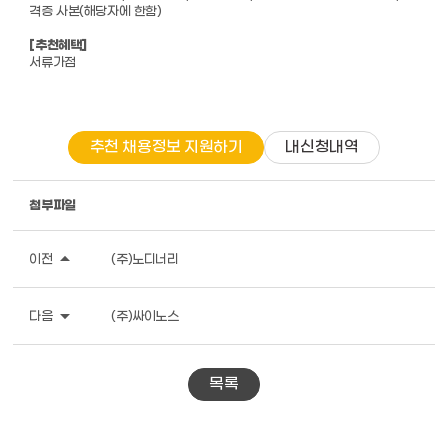
격증 사본(해당자에 한함)
[추천혜택]
서류가점
추천 채용정보 지원하기
내신청내역
첨부파일
arrow_drop_up
이전
(주)노디너리
arrow_drop_down
다음
(주)싸이노스
목록