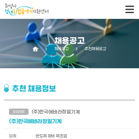
채용공고
arrow_forward_ios
채용공고
arrow_forward_ios
추천채용공고
추천 채용정보
(주)한국에바라정밀기계
모집마감
(주)한국에바라정밀기계
업종
반도체 장비 제조업