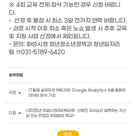
※ 4회 교육 전체 참석 가능한 경우 신청 바랍니
다.
-
선정 후 불참 시
최소 3일 전까지 연락
바랍니다.
- 과정 시작 이후 취소 혹은 노쇼 발생 시 추후 교육
및 지원 사업 선정에서 제외됩니다.
- 문의: 화성시청 청년청소년정책과 청년일자리
팀 ☏031-5189-6420
첨부파일
IT활용 실무자격 취득과정: Google Analytics 4를 활용한
arrow_drop_up
이전
데이터 분석 기초
<2025년 취업시즌대비특강⑯- 신혜진 강사님과 함께하는 자신
arrow_drop_down
다음
감 있는 면접과 취업준비 특강>
목록