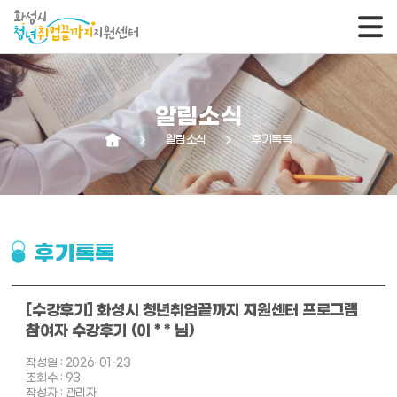
알림소식
arrow_forward_ios
알림소식
arrow_forward_ios
후기톡톡
후기톡톡
[수강후기] 화성시 청년취업끝까지 지원센터 프로그램
참여자 수강후기 (이 * * 님)
작성일 : 2026-01-23
조회수 : 93
작성자 : 관리자