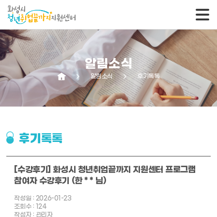
알림소식
arrow_forward_ios
알림소식
arrow_forward_ios
후기톡톡
후기톡톡
[수강후기] 화성시 청년취업끝까지 지원센터 프로그램
참여자 수강후기 (한 * * 님)
작성일 : 2026-01-23
조회수 : 124
작성자 : 관리자